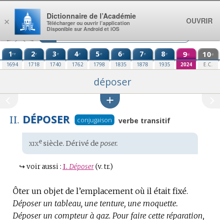
Aller au contenu
Dictionnaire de l’Académie
OUVRIR
×
Télécharger ou ouvrir l’application
Disponible sur Android et iOS
1
2
3
4
5
6
7
8
9
10
re
e
e
e
e
e
e
e
e
e
1694
1718
1740
1762
1798
1835
1878
1935
2024
E.C.
déposer
DÉPOSER
II.
conjugaison
verbe transitif
xix
e
Étymologie
siècle. Dérivé de
poser.
:
↪
voir aussi :
I.
Déposer
(v. tr.)
Ôter un objet de l’emplacement où il était fixé.
Déposer un tableau, une tenture, une moquette.
Déposer un compteur à gaz.
Pour faire cette réparation,