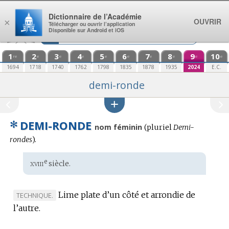
Aller au contenu
Dictionnaire de l’Académie
OUVRIR
×
Télécharger ou ouvrir l’application
Disponible sur Android et iOS
1
2
3
4
5
6
7
8
9
10
re
e
e
e
e
e
e
e
e
e
1694
1718
1740
1762
1798
1835
1878
1935
2024
E.C.
demi-ronde
✻
DEMI-RONDE
nom féminin
(
pluriel
Demi-
rondes
).
xviii
e
Étymologie
siècle.
:
Lime plate d’un côté et arrondie de
MARQUE
TECHNIQUE.
l’autre.
DE
DOMAINE