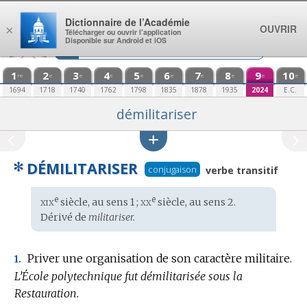
Aller au contenu
Dictionnaire de l’Académie
OUVRIR
×
Télécharger ou ouvrir l’application
Disponible sur Android et iOS
1
2
3
4
5
6
7
8
9
10
re
e
e
e
e
e
e
e
e
e
1694
1718
1740
1762
1798
1835
1878
1935
2024
E.C.
démilitariser
✻
DÉMILITARISER
conjugaison
verbe transitif
xix
xx
e
e
Étymologie
siècle, au sens 1 ;
siècle, au sens 2.
:
Dérivé de
militariser.
Priver une organisation de son caractère militaire.
1.
L’École polytechnique fut démilitarisée sous la
Restauration.