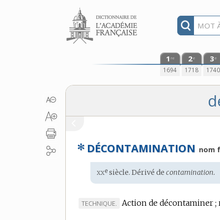
Aller au contenu
1
2
3
re
e
e
1694
1718
174
d
✻
DÉCONTAMINATION
nom f
xx
e
Étymologie
siècle. Dérivé de
contamination.
:
Action de décontaminer ; r
MARQUE
TECHNIQUE.
DE