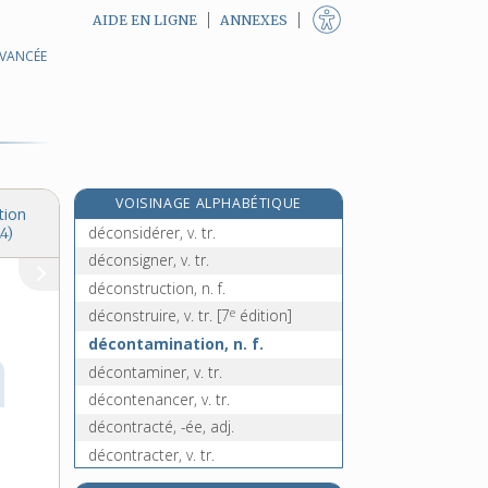
AIDE EN LIGNE
ANNEXES
AVANCÉE
décongestion, n. f.
décongestionner, v. tr.
déconnecter, v. tr.
déconnexion, n. f.
déconseiller, v. tr.
VOISINAGE ALPHABÉTIQUE
déconsidération, n. f.
tion
déconsidérer, v. tr.
4)
déconsigner, v. tr.
déconstruction, n. f.
e
déconstruire, v. tr.
[7
édition]
décontamination, n. f.
décontaminer, v. tr.
décontenancer, v. tr.
décontracté, -ée, adj.
décontracter, v. tr.
décontraction, n. f.