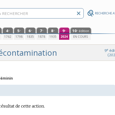
RECHERCHE 
4
5
6
7
8
9
10
édition
e
e
e
e
e
e
e
0
1762
1798
1835
1878
1935
2024
EN COURS
écontamination
e
9
édi
(202
éminin
ésultat de cette action.