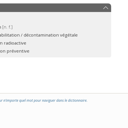
n
[n. f.]
bilitation / décontamination végétale
n radioactive
on préventive
ur n’importe quel mot pour naviguer dans le dictionnaire.