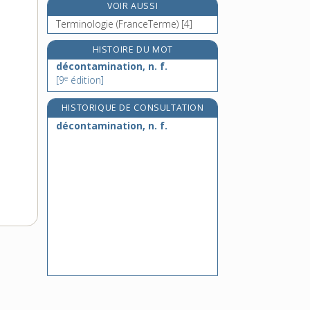
VOIR AUSSI
déconvenue, n. f.
Terminologie (FranceTerme) [4]
décor, n. m.
décorateur, -trice, n.
HISTOIRE DU MOT
décoratif, -ive, adj.
décontamination, n. f.
e
[9
édition]
HISTORIQUE DE CONSULTATION
décontamination, n. f.