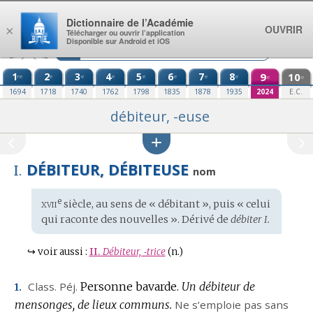
Aller au contenu
Dictionnaire de l’Académie
OUVRIR
×
Télécharger ou ouvrir l’application
Disponible sur Android et iOS
1
2
3
4
5
6
7
8
9
10
re
e
e
e
e
e
e
e
e
e
1694
1718
1740
1762
1798
1835
1878
1935
2024
E.C.
débiteur, -euse
DÉBITEUR, DÉBITEUSE
I.
nom
xvii
e
Étymologie
siècle, au sens de « débitant », puis « celui
:
qui raconte des nouvelles ». Dérivé de
débiter I.
↪
voir aussi :
II.
Débiteur, ‑trice
(n.)
Class.
Péj.
Personne bavarde.
Un débiteur de
1.
mensonges, de lieux communs.
Ne s’emploie pas sans