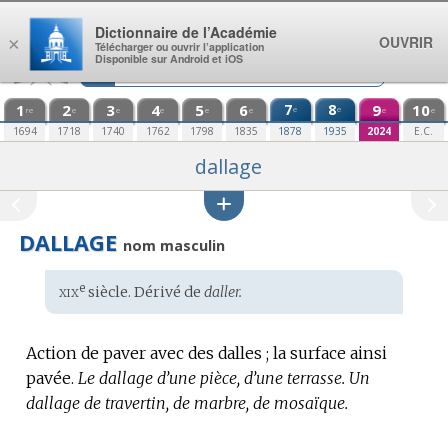
Aller au contenu
Dictionnaire de l’Académie
OUVRIR
×
Télécharger ou ouvrir l’application
Disponible sur Android et iOS
1
2
3
4
5
6
7
8
9
10
e
e
re
e
e
e
e
e
e
e
1694
1718
1740
1762
1798
1835
1878
1935
2024
E.C.
dallage
DALLAGE
nom masculin
xix
e
Étymologie
siècle. Dérivé de
daller.
:
Action de paver avec des dalles ; la surface ainsi
pavée.
Le dallage d’une pièce, d’une terrasse.
Un
dallage de travertin, de marbre, de mosaïque.