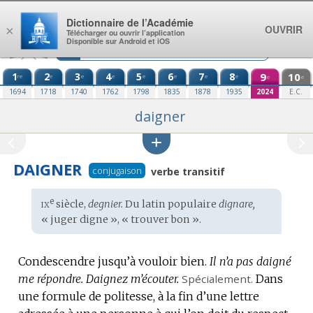
Aller au contenu
Dictionnaire de l’Académie
OUVRIR
×
Télécharger ou ouvrir l’application
Disponible sur Android et iOS
1
2
3
4
5
6
7
8
9
10
re
e
e
e
e
e
e
e
e
e
1694
1718
1740
1762
1798
1835
1878
1935
2024
E.C.
daigner
DAIGNER
conjugaison
verbe transitif
ix
e
Étymologie
siècle,
degnier.
Du
latin populaire
dignare,
:
« juger digne », « trouver bon ».
Condescendre jusqu’à vouloir bien.
Il n’a pas daigné
me répondre.
Daignez m’écouter.
Spécialement.
Dans
une formule de politesse, à la fin d’une lettre