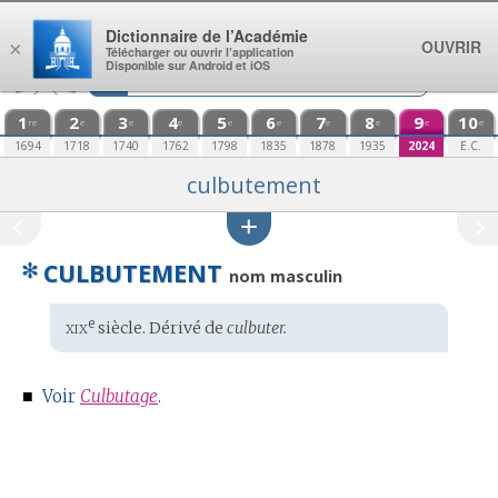
Aller au contenu
Dictionnaire de l’Académie
OUVRIR
×
Télécharger ou ouvrir l’application
Disponible sur Android et iOS
1
2
3
4
5
6
7
8
9
10
re
e
e
e
e
e
e
e
e
e
1694
1718
1740
1762
1798
1835
1878
1935
2024
E.C.
culbutement
✻
CULBUTEMENT
nom masculin
xix
e
Étymologie
siècle. Dérivé de
culbuter.
:
■
Voir
Culbutage
.