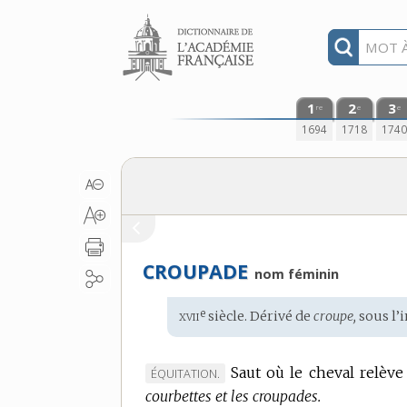
Aller au contenu
1
2
3
re
e
e
1694
1718
174
CROUPADE
nom féminin
xvii
e
Étymologie
siècle. Dérivé de
croupe,
sous l’i
:
Saut où le cheval relève
MARQUE
ÉQUITATION.
courbettes et les croupades.
DE