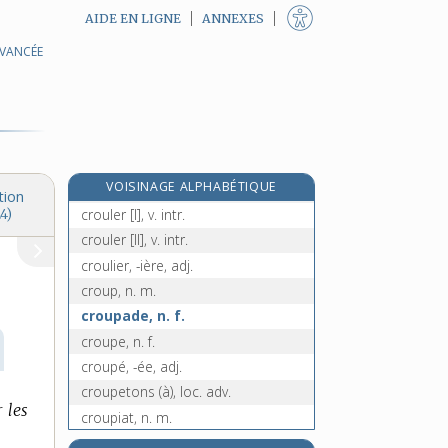
AIDE EN LIGNE
ANNEXES
AVANCÉE
crotte, n. f.
crotter, v. tr. et intr.
crottin, n. m.
croulant, -ante, adj.
croule, n. f.
e
VOISINAGE ALPHABÉTIQUE
croulement, n. m.
[7
édition]
tion
crouler [I], v. intr.
4)
crouler [II], v. intr.
croulier, -ière, adj.
croup, n. m.
croupade, n. f.
croupe, n. f.
croupé, -ée, adj.
croupetons (à), loc. adv.
r les
croupiat, n. m.
croupier, adj. et n. m.