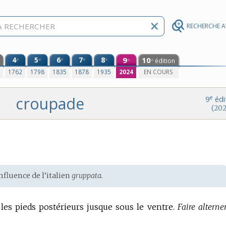
RECHERCHE 
4
5
6
7
8
9
10
e
e
e
e
e
édition
e
e
0
1762
1798
1835
1878
1935
2024
EN COURS
croupade
e
9
édi
(202
nfluence de l’
italien
gruppata.
 les pieds postérieurs jusque sous le ventre.
Faire alterne