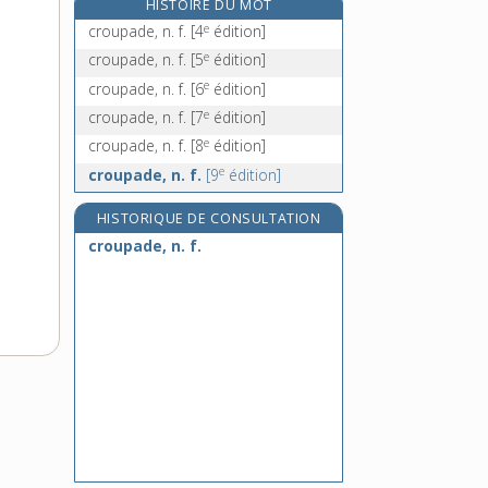
HISTOIRE DU MOT
croupière, n. f.
e
croupade, n. f.
[4
édition]
croupion, n. m.
e
croupade, n. f.
[5
édition]
croupir, v. intr.
e
croupade, n. f.
[6
édition]
croupissant, -ante, adj.
e
croupade, n. f.
[7
édition]
e
croupade, n. f.
[8
édition]
e
croupade, n. f.
[9
édition]
HISTORIQUE DE CONSULTATION
croupade, n. f.