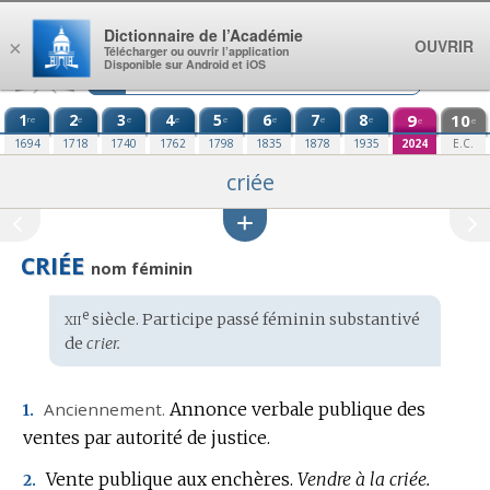
Aller au contenu
Dictionnaire de l’Académie
OUVRIR
×
Télécharger ou ouvrir l’application
Disponible sur Android et iOS
1
2
3
4
5
6
7
8
9
10
re
e
e
e
e
e
e
e
e
e
1694
1718
1740
1762
1798
1835
1878
1935
2024
E.C.
criée
CRIÉE
nom féminin
xii
e
Étymologie
siècle. Participe passé féminin substantivé
:
de
crier.
Anciennement.
Annonce verbale publique des
1.
ventes par autorité de justice.
Vente publique aux enchères.
Vendre à la criée.
2.