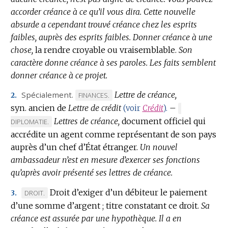
accorder créance à ce qu’il vous dira.
Cette nouvelle
absurde a cependant trouvé créance chez les esprits
faibles, auprès des esprits faibles.
Donner créance à une
chose,
la rendre croyable ou vraisemblable.
Son
caractère donne créance à ses paroles.
Les faits semblent
donner créance à ce projet.
Spécialement.
Lettre de créance,
MARQUE
FINANCES.
2.
syn. ancien de
Lettre de crédit
DE
–
(voir
Crédit
).
MARQUE
DOMAINE
Lettres de créance,
document officiel qui
DE
DIPLOMATIE.
:
DOMAINE
accrédite un agent comme représentant de son pays
:
auprès d’un chef d’État étranger.
Un nouvel
ambassadeur n’est en mesure d’exercer ses fonctions
qu’après avoir présenté ses lettres de créance.
Droit d’exiger d’un débiteur le paiement
MARQUE
DROIT.
3.
d’une somme d’argent ; titre constatant ce droit.
DE
Sa
créance est assurée par une hypothèque.
DOMAINE
Il a en