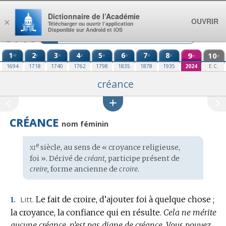
Aller au contenu
Dictionnaire de l’Académie
OUVRIR
×
Télécharger ou ouvrir l’application
Disponible sur Android et iOS
1
2
3
4
5
6
7
8
9
10
re
e
e
e
e
e
e
e
e
e
1694
1718
1740
1762
1798
1835
1878
1935
2024
E.C.
créance
CRÉANCE
nom féminin
xi
e
Étymologie
siècle, au sens de « croyance religieuse,
:
foi ». Dérivé de
créant,
participe présent de
creire,
forme ancienne de
croire.
Litt.
Le fait de croire, d’ajouter foi à quelque chose ;
1.
la croyance, la confiance qui en résulte.
Cela ne mérite
aucune créance, n’est pas digne de créance.
Vous pouvez