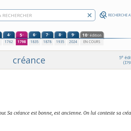
RECHERCHE 
4
5
6
7
8
9
10
e
e
e
e
e
édition
e
e
0
1762
1798
1835
1878
1935
2024
EN COURS
créance
e
5
édi
(179
jour. Sa créance est bonne, est ancienne. On lui conteste sa cré