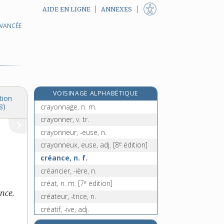
AIDE EN LIGNE
ANNEXES
AVANCÉE
crave, n. m.
crawl, n. m.
crawler, v. intr.
crayère, n. f.
crayeux, -euse, adj.
VOISINAGE ALPHABÉTIQUE
crayon, n. m.
tion
crayonnage, n. m.
8)
crayonner, v. tr.
crayonneur, -euse, n.
e
crayonneux, euse, adj.
[8
édition]
créance, n. f.
créancier, -ière, n.
e
créat, n. m.
[7
édition]
ance.
créateur, -trice, n.
créatif, -ive, adj.
créatine, n. f.