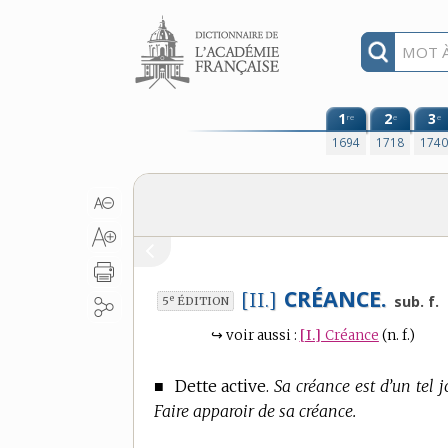
Aller au contenu
1
2
3
re
e
e
1694
1718
174
CRÉANCE.
[II.]
e
sub. f.
5
ÉDITION
↪
voir aussi :
[I.]
Créance
(n. f.)
■
Dette active.
Sa créance est d’un tel 
Faire apparoir de sa créance.