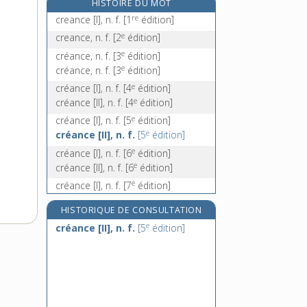
HISTOIRE DU MOT
créatinine, n. f.
re
creance [I], n. f.
[1
édition]
création, n. f.
e
creance, n. f.
[2
édition]
créationnisme, n. m.
e
créance, n. f.
[3
édition]
créativité, n. f.
e
créance, n. f.
[3
édition]
e
créance [I], n. f.
[4
édition]
e
créance [II], n. f.
[4
édition]
e
créance [I], n. f.
[5
édition]
e
créance [II], n. f.
[5
édition]
e
créance [I], n. f.
[6
édition]
e
créance [II], n. f.
[6
édition]
e
créance [I], n. f.
[7
édition]
e
créance [II], n. f.
[7
édition]
HISTORIQUE DE CONSULTATION
e
créance, n. f.
[8
édition]
e
créance [II], n. f.
[5
édition]
e
créance, n. f.
[9
édition]