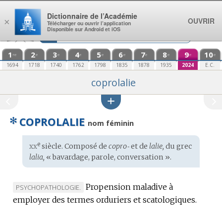
Aller au contenu
Dictionnaire de l’Académie
OUVRIR
×
Télécharger ou ouvrir l’application
Disponible sur Android et iOS
1
2
3
4
5
6
7
8
9
10
re
e
e
e
e
e
e
e
e
e
1694
1718
1740
1762
1798
1835
1878
1935
2024
E.C.
coprolalie
✻
COPROLALIE
nom féminin
xx
e
Étymologie
siècle. Composé de
copro‑
et de
lalie,
du
grec
:
lalia,
« bavardage, parole, conversation ».
Propension maladive à
MARQUE
PSYCHOPATHOLOGIE.
employer des termes orduriers et scatologiques.
DE
DOMAINE