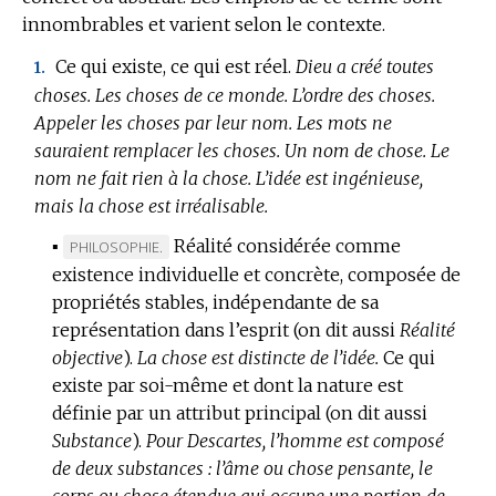
innombrables et varient selon le contexte.
Ce qui existe, ce qui est réel.
Dieu a créé toutes
1.
choses.
Les choses de ce monde.
L’ordre des choses.
Appeler les choses par leur nom.
Les mots ne
sauraient remplacer les choses.
Un nom de chose.
Le
nom ne fait rien à la chose.
L’idée est ingénieuse,
mais la chose est irréalisable.
▪
Réalité considérée comme
MARQUE
PHILOSOPHIE.
existence individuelle et concrète, composée de
DE
propriétés stables, indépendante de sa
DOMAINE
représentation dans l’esprit (on dit aussi
:
Réalité
objective
).
La chose est distincte de l’idée.
Ce qui
existe par soi-même et dont la nature est
définie par un attribut principal (on dit aussi
Substance
).
Pour Descartes, l’homme est composé
de deux substances : l’âme ou chose pensante, le
corps ou chose étendue qui occupe une portion de