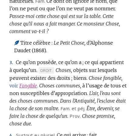
naturelles.
Fam.
Ce dont on ignore le nom, que
l’on ne peut ou que l’on ne veut pas nommer.
Passez-moi cette chose qui est sur la table.
Cette
chose qu’il nous a fait manger.
Ce monsieur Chose,
comment va-t-il ?
Titre célèbre :
Le Petit Chose,
d’Alphonse
Daudet (1868).
Ce qu’on possède, ce qu’on a ; ce qui appartient
3.
à quelqu’un.
Choses,
objets sur lesquels
MARQUE
DROIT.
peuvent exister des droits ; biens.
DE
Chose fongible,
Choses communes,
DOMAINE
à l’usage de tous et
voir
Fongible
.
non susceptibles d’appropriation.
:
L’air, l’eau sont
des choses communes.
Dans l’Antiquité, l’esclave était
la chose de son maître.
Fam.
et
péj.
Être, devenir, se
faire la chose de quelqu’un.
Prov.
Chose promise,
chose due.
Surtout au pluriel.
Ce qui arrive ; fait,
4.