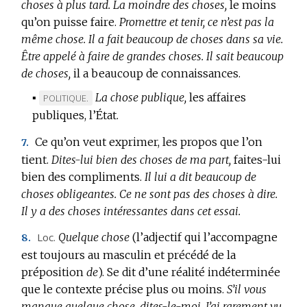
choses à plus tard.
La moindre des choses,
le moins
qu’on puisse faire.
Promettre et tenir, ce n’est pas la
même chose.
Il a fait beaucoup de choses dans sa vie.
Être appelé à faire de grandes choses.
Il sait beaucoup
de choses,
il a beaucoup de connaissances.
▪
La chose publique,
les affaires
MARQUE
POLITIQUE.
publiques, l’État.
DE
DOMAINE
Ce qu’on veut exprimer, les propos que l’on
7.
:
tient.
Dites-lui bien des choses de ma part,
faites-lui
bien des compliments.
Il lui a dit beaucoup de
choses obligeantes.
Ce ne sont pas des choses à dire.
Il y a des choses intéressantes dans cet essai.
Loc.
Quelque chose
(l’adjectif qui l’accompagne
8.
est toujours au masculin et précédé de la
préposition
de
).
Se dit d’une réalité indéterminée
que le contexte précise plus ou moins.
S’il vous
manque quelque chose, dites-le-moi.
J’ai rarement vu