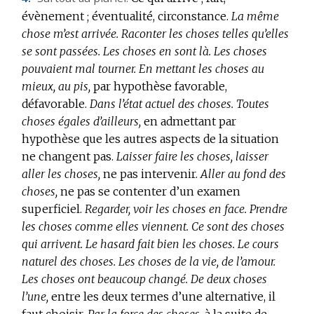
évènement ; éventualité, circonstance.
La même
chose m’est arrivée.
Raconter les choses telles qu’elles
se sont passées.
Les choses en sont là.
Les choses
pouvaient mal tourner.
En mettant les choses au
mieux, au pis,
par hypothèse favorable,
défavorable.
Dans l’état actuel des choses.
Toutes
choses égales d’ailleurs,
en admettant par
hypothèse que les autres aspects de la situation
ne changent pas.
Laisser faire les choses, laisser
aller les choses,
ne pas intervenir.
Aller au fond des
choses,
ne pas se contenter d’un examen
superficiel.
Regarder, voir les choses en face.
Prendre
les choses comme elles viennent.
Ce sont des choses
qui arrivent.
Le hasard fait bien les choses.
Le cours
naturel des choses.
Les choses de la vie, de l’amour.
Les choses ont beaucoup changé.
De deux choses
l’une,
entre les deux termes d’une alternative, il
faut choisir.
Par la force des choses,
à la suite de