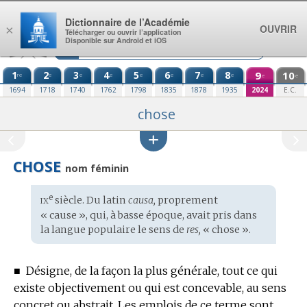
Aller au contenu
Dictionnaire de l’Académie
OUVRIR
×
Télécharger ou ouvrir l’application
Disponible sur Android et iOS
1
2
3
4
5
6
7
8
9
10
re
e
e
e
e
e
e
e
e
e
1694
1718
1740
1762
1798
1835
1878
1935
2024
E.C.
chose
CHOSE
nom féminin
ix
e
Étymologie
siècle. Du
latin
causa,
proprement
:
« cause », qui, à basse époque, avait pris dans
la langue populaire le sens de
res,
« chose ».
■
Désigne, de la façon la plus générale, tout ce qui
existe objectivement ou qui est concevable, au sens
concret ou abstrait.
Les emplois de ce terme sont