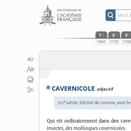
Aller au contenu
1
2
3
re
e
e
1694
1718
174
✻
CAVERNICOLE
adjectif
xix
e
Étymologie
siècle. Dérivé de
caverne,
avec le
:
Qui vit ordinairement dans des caver
insectes, des mollusques cavernicoles.