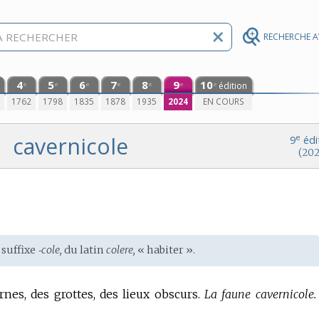
RECHERCHE 
4
5
6
7
8
9
10
édition
e
e
e
e
e
e
e
0
1762
1798
1835
1878
1935
2024
EN COURS
cavernicole
e
9
édi
(202
 suffixe
‑cole,
du
latin
colere,
« habiter ».
nes, des grottes, des lieux obscurs.
La faune cavernicole.