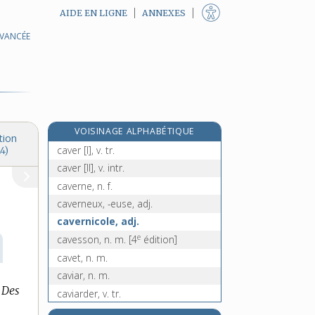
AIDE EN LIGNE
ANNEXES
AVANCÉE
cave [III], n. f.
cave [IV], n. m.
caveau, n. m.
cavecé, -ée, adj.
caveçon, n. m.
VOISINAGE ALPHABÉTIQUE
cavée, n. f.
tion
caver [I], v. tr.
4)
caver [II], v. intr.
caverne, n. f.
caverneux, -euse, adj.
cavernicole, adj.
e
cavesson, n. m.
[4
édition]
cavet, n. m.
caviar, n. m.
Des
caviarder, v. tr.
cavicorne, n. m.