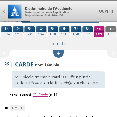
Aller au contenu
Dictionnaire de l’Académie
OUVRIR
×
Télécharger ou ouvrir l’application
Disponible sur Android et iOS
1
2
3
4
5
6
7
8
9
10
re
e
e
e
e
e
e
e
e
e
1694
1718
1740
1762
1798
1835
1878
1935
2024
E.C.
carde
✻
CARDE
I.
nom féminin
xiii
e
Étymologie
siècle. Terme
picard
, issu d’un pluriel
:
collectif
*carda,
du
latin
cardu(u)s,
« chardon ».
↪
voir aussi :
II.
Carde
(n. f.)
■
MARQUE
TEXTILE.
DE