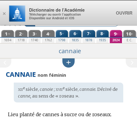
Aller au contenu
Dictionnaire de l’Académie
OUVRIR
×
Télécharger ou ouvrir l’application
Disponible sur Android et iOS
1
2
3
4
5
6
7
8
9
10
e
e
e
e
re
e
e
e
e
e
1694
1718
1740
1762
1798
1835
1878
1935
2024
E.C.
cannaie
CANNAIE
nom féminin
xii
xvii
e
e
Étymologie
siècle,
canoie
;
siècle,
cannaie.
Dérivé de
:
canne,
au sens de « roseau ».
Lieu planté de cannes à sucre ou de roseaux.