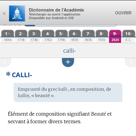
Aller au contenu
Dictionnaire de l’Académie
OUVRIR
×
Télécharger ou ouvrir l’application
Disponible sur Android et iOS
1
2
3
4
5
6
7
8
9
10
re
e
e
e
e
e
e
e
e
e
1694
1718
1740
1762
1798
1835
1878
1935
2024
E.C.
calli-
✻
CALLI-
Étymologie
Emprunté du
grec
kalli‑,
en composition, de
:
kallos,
« beauté ».
Élément de composition signifiant
Beauté
et
servant à former divers termes.