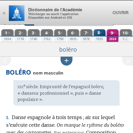
Aller au contenu
Dictionnaire de l’Académie
OUVRIR
×
Télécharger ou ouvrir l’application
Disponible sur Android et iOS
1
2
3
4
5
6
7
8
9
10
e
re
e
e
e
e
e
e
e
e
1694
1718
1740
1762
1798
1835
1878
1935
2024
E.C.
boléro
BOLÉRO
nom masculin
xix
e
Étymologie
siècle. Emprunté de l’
espagnol
bolero,
:
« danseur professionnel », puis « danse
populaire ».
Danse espagnole à trois temps ; air sur lequel
1.
s’exécute cette danse.
On marque le rythme du boléro
avec des castagnettes.
Par extension.
Composition