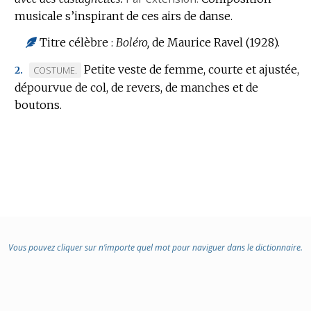
musicale s’inspirant de ces airs de danse.
Titre célèbre :
Boléro,
de Maurice Ravel (1928).
Petite veste de femme, courte et ajustée,
MARQUE
COSTUME.
2.
dépourvue de col, de revers, de manches et de
DE
boutons.
DOMAINE
:
Vous pouvez cliquer sur n’importe quel mot pour naviguer dans le dictionnaire.