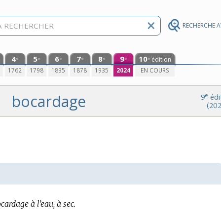
RECHERCHE 
4
5
6
7
8
9
10
édition
e
e
e
e
e
e
e
0
1762
1798
1835
1878
1935
2024
EN COURS
bocardage
e
9
édi
(202
cardage à l’eau, à sec.