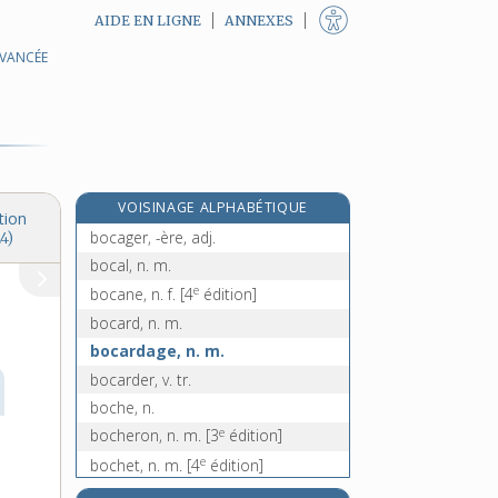
AIDE EN LIGNE
ANNEXES
AVANCÉE
bobinette, n. f.
bobineur, -euse, n.
bobinoir, n. m.
bobo, n. m.
bobsleigh, n. m.
VOISINAGE ALPHABÉTIQUE
bocage, n. m.
tion
bocager, -ère, adj.
4)
bocal, n. m.
e
bocane, n. f.
[4
édition]
bocard, n. m.
bocardage, n. m.
bocarder, v. tr.
boche, n.
e
bocheron, n. m.
[3
édition]
e
bochet, n. m.
[4
édition]
bochimans, n. m. pl.