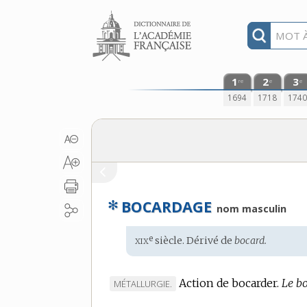
Aller au contenu
1
2
3
re
e
e
1694
1718
174
✻
BOCARDAGE
nom masculin
xix
e
Étymologie
siècle. Dérivé de
bocard.
:
Action de bocarder.
Le bo
MARQUE
MÉTALLURGIE.
DE