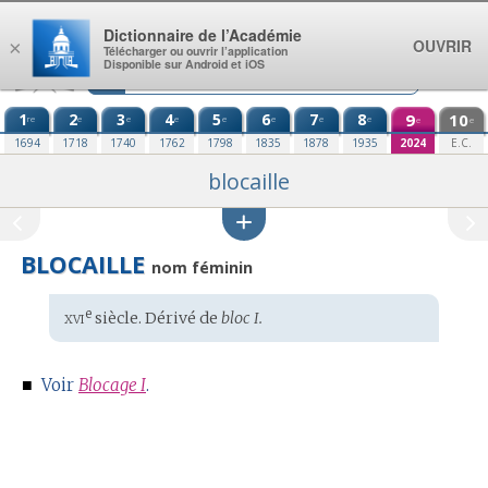
Aller au contenu
Dictionnaire de l’Académie
OUVRIR
×
Télécharger ou ouvrir l’application
Disponible sur Android et iOS
1
2
3
4
5
6
7
8
9
10
re
e
e
e
e
e
e
e
e
e
1694
1718
1740
1762
1798
1835
1878
1935
2024
E.C.
blocaille
BLOCAILLE
nom féminin
xvi
e
Étymologie
siècle. Dérivé de
bloc I.
:
■
Voir
Blocage I
.