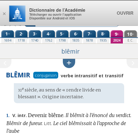
Aller au contenu
Dictionnaire de l’Académie
OUVRIR
×
Télécharger ou ouvrir l’application
Disponible sur Android et iOS
1
2
3
4
5
6
7
8
9
10
re
e
e
e
e
e
e
e
e
e
1694
1718
1740
1762
1798
1835
1878
1935
2024
E.C.
blêmir
BLÊMIR
conjugaison
verbe intransitif et transitif
xi
e
Étymologie
siècle, au sens de « rendre livide en
:
blessant ».
Origine incertaine
.
Devenir blême.
Il blêmit à l’énoncé du verdict.
V. intr.
1.
Blêmir de fureur.
Litt.
Le ciel blêmissait à l’approche de
l’aube