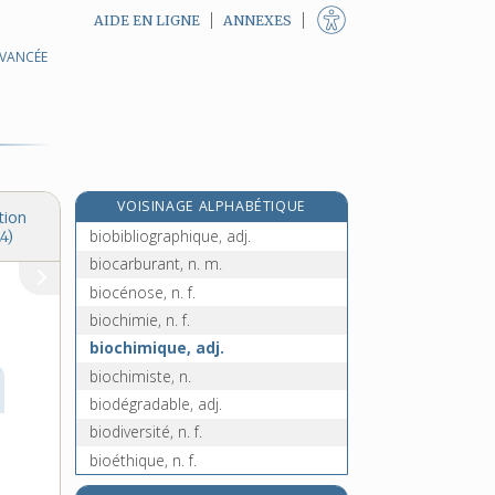
AIDE EN LIGNE
ANNEXES
AVANCÉE
binoclard, -arde, n.
binocle, n. m.
binoculaire, adj.
binôme, n. m.
bio-, préf.
VOISINAGE ALPHABÉTIQUE
biobibliographie, n. f.
tion
biobibliographique, adj.
4)
biocarburant, n. m.
biocénose, n. f.
biochimie, n. f.
biochimique, adj.
biochimiste, n.
biodégradable, adj.
biodiversité, n. f.
bioéthique, n. f.
biographe, n.