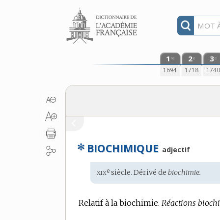
Aller au contenu
1
2
3
re
e
e
1694
1718
174
✻
BIOCHIMIQUE
adjectif
xix
e
Étymologie
siècle. Dérivé de
biochimie.
:
Relatif à la biochimie.
Réactions bioch