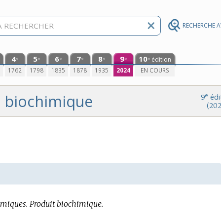
RECHERCHE 
4
5
6
7
8
9
10
édition
e
e
e
e
e
e
e
0
1762
1798
1835
1878
1935
2024
EN COURS
biochimique
e
9
édi
(202
imiques.
Produit biochimique.