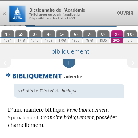
Aller au contenu
Dictionnaire de l’Académie
OUVRIR
×
Télécharger ou ouvrir l’application
Disponible sur Android et iOS
1
2
3
4
5
6
7
8
9
10
re
e
e
e
e
e
e
e
e
e
1694
1718
1740
1762
1798
1835
1878
1935
2024
E.C.
bibliquement
✻
BIBLIQUEMENT
adverbe
xx
e
Étymologie
siècle. Dérivé de
biblique.
:
D’une manière biblique.
Vivre bibliquement.
Spécialement.
Connaître bibliquement,
posséder
charnellement.