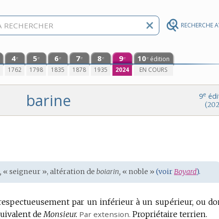
RECHERCHE 
4
5
6
7
8
9
10
édition
e
e
e
e
e
e
e
0
1762
1798
1835
1878
1935
2024
EN COURS
barine
e
9
édi
(202
,
« seigneur », altération de
boiarin,
« noble »
(voir
Boyard
).
 respectueusement par un inférieur à un supérieur, ou d
uivalent de
Monsieur.
Par extension.
Propriétaire terrien.