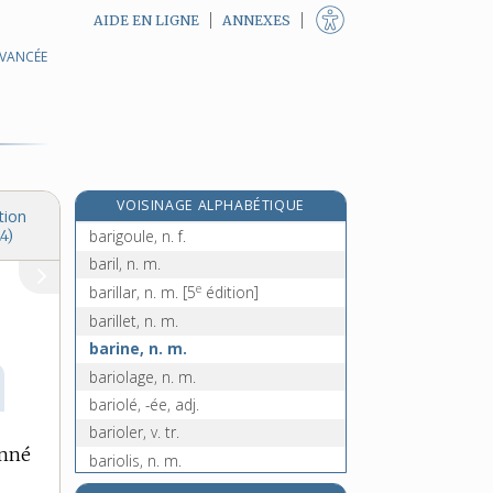
AIDE EN LIGNE
ANNEXES
AVANCÉE
barge [I], n. f.
barge [II], n. f.
barguignage, n. m.
barguigner, v. intr.
barguigneur, -euse, n.
e
VOISINAGE ALPHABÉTIQUE
barigel, n. m.
[7
édition]
tion
barigoule, n. f.
4)
baril, n. m.
e
barillar, n. m.
[5
édition]
barillet, n. m.
barine, n. m.
bariolage, n. m.
bariolé, -ée, adj.
barioler, v. tr.
onné
bariolis, n. m.
bariolure, n. f.