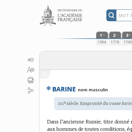
Aller au contenu
1
2
3
re
e
e
1694
1718
174
✻
BARINE
nom masculin
xix
e
Étymologie
siècle. Emprunté du
russe
barin
:
Dans l’ancienne Russie, titre donné
aux hommes de toutes conditions, éq