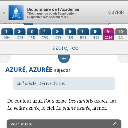
Aller au contenu
Dictionnaire de l’Académie
OUVRIR
×
Télécharger ou ouvrir l’application
Disponible sur Android et iOS
1
2
3
4
5
6
7
8
9
10
re
e
e
e
e
e
e
e
e
e
1694
1718
1740
1762
1798
1835
1878
1935
2024
E.C.
azuré, -ée
AZURÉ, AZURÉE
adjectif
xiii
e
Étymologie
siècle. Dérivé d’
azur.
:
De couleur azur.
Fond azuré.
Des lambris azurés.
Litt.
La voûte azurée,
le ciel.
La plaine azurée,
la mer.
Voir aussi