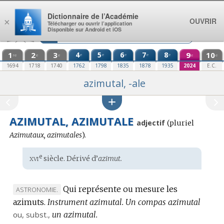
Aller au contenu
Dictionnaire de l’Académie
OUVRIR
×
Télécharger ou ouvrir l’application
Disponible sur Android et iOS
1
2
3
4
5
6
7
8
9
10
e
e
e
e
e
re
e
e
e
e
1694
1718
1740
1762
1798
1835
1878
1935
2024
E.C.
azimutal, -ale
AZIMUTAL, AZIMUTALE
adjectif
(
pluriel
Azimutaux, azimutales
).
xvi
e
Étymologie
siècle. Dérivé d’
azimut.
:
Qui représente ou mesure les
MARQUE
ASTRONOMIE.
azimuts.
DE
Instrument azimutal.
Un compas azimutal
ou,
DOMAINE
subst.
,
un azimutal.