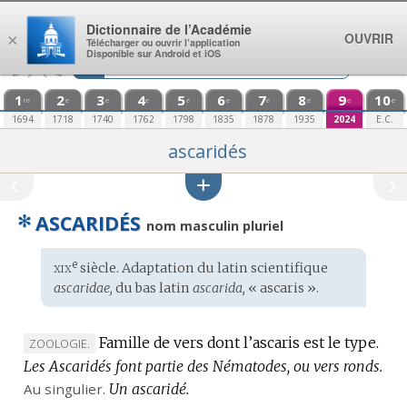
Aller au contenu
Dictionnaire de l’Académie
OUVRIR
×
Télécharger ou ouvrir l’application
Disponible sur Android et iOS
1
2
3
4
5
6
7
8
9
10
re
e
e
e
e
e
e
e
e
e
1694
1718
1740
1762
1798
1835
1878
1935
2024
E.C.
ascaridés
✻
ASCARIDÉS
nom masculin pluriel
xix
e
Étymologie
siècle. Adaptation du
latin scientifique
:
ascaridae,
du
bas latin
ascarida,
« ascaris ».
Famille de vers dont l’ascaris est le type.
MARQUE
ZOOLOGIE.
Les Ascaridés font partie des Nématodes, ou vers ronds.
DE
Au singulier.
DOMAINE
Un ascaridé.