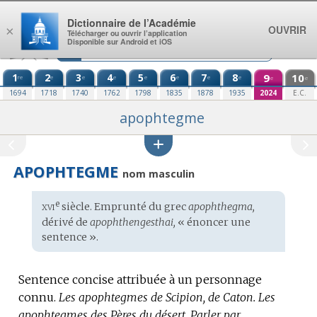
Aller au contenu
Dictionnaire de l’Académie
OUVRIR
×
Télécharger ou ouvrir l’application
Disponible sur Android et iOS
1
2
3
4
5
6
7
8
9
10
re
e
e
e
e
e
e
e
e
e
1694
1718
1740
1762
1798
1835
1878
1935
2024
E.C.
apophtegme
APOPHTEGME
nom masculin
xvi
e
Étymologie
siècle. Emprunté du
grec
apophthegma,
:
dérivé de
apophthengesthai,
« énoncer une
sentence ».
Sentence concise attribuée à un personnage
connu.
Les apophtegmes de Scipion, de Caton.
Les
apophtegmes des Pères du désert.
Parler par