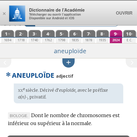
Aller au contenu
Dictionnaire de l’Académie
OUVRIR
×
Télécharger ou ouvrir l’application
Disponible sur Android et iOS
1
2
3
4
5
6
7
8
9
10
re
e
e
e
e
e
e
e
e
e
1694
1718
1740
1762
1798
1835
1878
1935
2024
E.C.
aneuploïde
✻
ANEUPLOÏDE
adjectif
xx
e
Étymologie
siècle. Dérivé d’
euploïde,
avec le préfixe
:
a(n)‑,
privatif.
Dont le nombre de chromosomes est
MARQUE
BIOLOGIE.
inférieur ou supérieur à la normale.
DE
DOMAINE