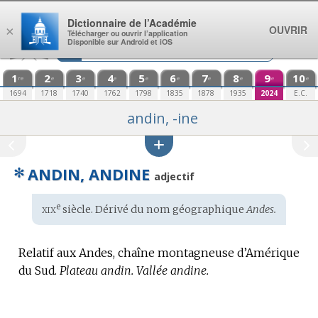
Aller au contenu
Dictionnaire de l’Académie
OUVRIR
×
Télécharger ou ouvrir l’application
Disponible sur Android et iOS
1
2
3
4
5
6
7
8
9
10
re
e
e
e
e
e
e
e
e
e
1694
1718
1740
1762
1798
1835
1878
1935
2024
E.C.
andin, -ine
✻
ANDIN, ANDINE
adjectif
xix
e
Étymologie
siècle. Dérivé du
nom géographique
Andes.
:
Relatif aux Andes, chaîne montagneuse d’Amérique
du Sud.
Plateau andin.
Vallée andine.