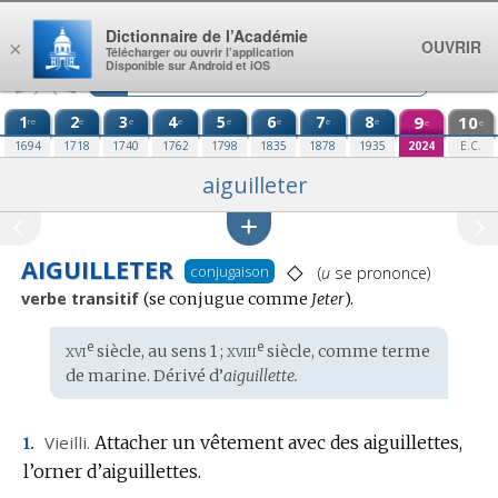
Aller au contenu
Dictionnaire de l’Académie
OUVRIR
×
Télécharger ou ouvrir l’application
Disponible sur Android et iOS
1
2
3
4
5
6
7
8
9
10
re
e
e
e
e
e
e
e
e
e
1694
1718
1740
1762
1798
1835
1878
1935
2024
E.C.
aiguilleter
AIGUILLETER
◇
Prononciation
conjugaison
(
u
se prononce)
:
verbe transitif
Conjugaison
(se conjugue comme
Jeter
).
:
xvi
xviii
e
e
Étymologie
siècle, au sens 1 ;
siècle, comme terme
:
de marine. Dérivé d’
aiguillette.
Vieilli.
Attacher un vêtement avec des aiguillettes,
1.
l’orner d’aiguillettes.