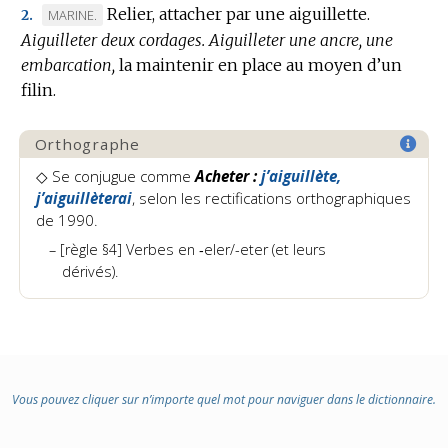
Relier, attacher par une aiguillette.
MARQUE
MARINE.
2.
Aiguilleter deux cordages.
DE
Aiguilleter une ancre, une
embarcation,
DOMAINE
la maintenir en place au moyen d’un
filin.
:
Orthographe
◇
Se conjugue comme
Acheter :
j’aiguillète,
j’aiguillèterai
, selon les rectifications orthographiques
de 1990.
[règle §4] Verbes en ‑eler/-eter (et leurs
dérivés).
Vous pouvez cliquer sur n’importe quel mot pour naviguer dans le dictionnaire.