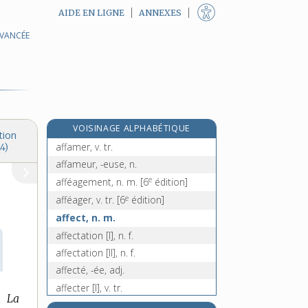
AIDE EN LIGNE
ANNEXES
AVANCÉE
affaitage, n. m.
affaitement, n. m.
affaiter, v. tr.
affalement, n. m.
affaler, v. tr. et pron.
VOISINAGE ALPHABÉTIQUE
affamé, -ée, adj.
tion
affamer, v. tr.
4)
affameur, -euse, n.
e
afféagement, n. m.
[6
édition]
e
afféager, v. tr.
[6
édition]
affect, n. m.
affectation [I], n. f.
affectation [II], n. f.
affecté, -ée, adj.
affecter [I], v. tr.
.
La
affecter [II], v. tr.