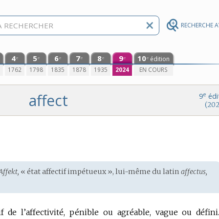
RECHERCHE 
4
5
6
7
8
9
10
édition
e
e
e
e
e
e
e
0
1762
1798
1835
1878
1935
2024
EN COURS
affect
e
9
édi
(202
Affekt,
« état affectif impétueux », lui-même du
latin
affectus,
 de l’affectivité, pénible ou agréable, vague ou défini