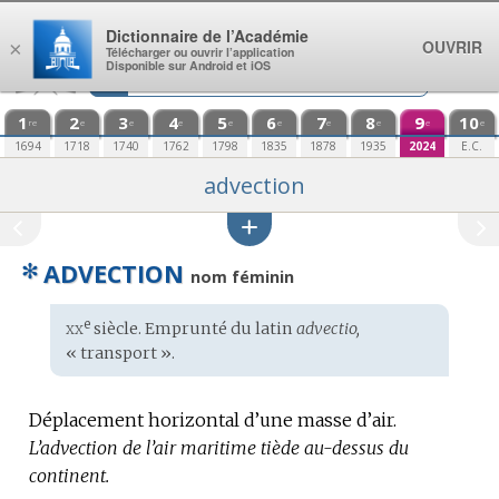
Aller au contenu
Dictionnaire de l’Académie
OUVRIR
×
Télécharger ou ouvrir l’application
Disponible sur Android et iOS
1
2
3
4
5
6
7
8
9
10
re
e
e
e
e
e
e
e
e
e
1694
1718
1740
1762
1798
1835
1878
1935
2024
E.C.
advection
✻
ADVECTION
nom féminin
xx
e
Étymologie
siècle. Emprunté du
latin
advectio,
:
« transport ».
Déplacement horizontal d’une masse d’air.
L’advection de l’air maritime tiède au-dessus du
continent.