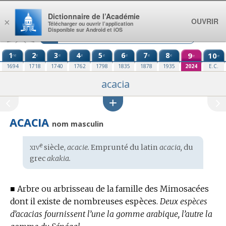
Aller au contenu
Dictionnaire de l’Académie
OUVRIR
×
Télécharger ou ouvrir l’application
Disponible sur Android et iOS
1
2
3
4
5
6
7
8
9
10
re
e
e
e
e
e
e
e
e
e
1694
1718
1740
1762
1798
1835
1878
1935
2024
E.C.
acacia
ACACIA
nom masculin
xiv
e
Étymologie
siècle,
acacie.
Emprunté du
latin
acacia,
du
:
grec
akakia.
■
Arbre ou arbrisseau de la famille des Mimosacées
dont il existe de nombreuses espèces.
Deux espèces
d’acacias fournissent l’une la gomme arabique, l’autre la