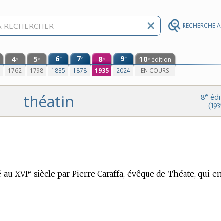
RECHERCHE 
4
5
6
7
8
9
10
e
e
e
édition
e
e
e
e
0
1762
1798
1835
1878
1935
2024
EN COURS
théatin
e
8
édi
(193
e
 au XVI
siècle par Pierre Caraffa, évêque de Théate, qui en