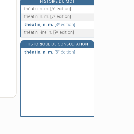
HISTOIRE DU MOT
théâtre, n. m.
e
théatin, n. m.
[6
édition]
théâtreux, -euse, n.
e
théatin, n. m.
[7
édition]
thébaïde, n. f.
e
théatin, n. m.
[8
édition]
thébain, -aine, adj.
e
théatin, -ine, n.
[9
édition]
HISTORIQUE DE CONSULTATION
e
théatin, n. m.
[8
édition]