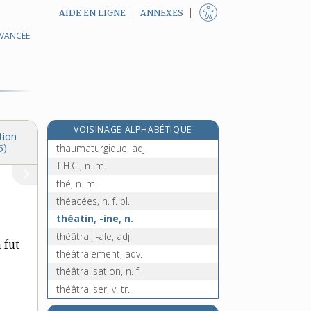
AIDE EN LIGNE
ANNEXES
AVANCÉE
thanatopracteur, -trice, n.
thanatopraxie, n. f.
thanatos, n. m.
thane, n. m.
thaumaturge, adj.
VOISINAGE ALPHABÉTIQUE
thaumaturgie, n. f.
tion
thaumaturgique, adj.
5)
T.H.C., n. m.
thé, n. m.
théacées, n. f. pl.
théatin, -ine, n.
théâtral, -ale, adj.
 fut
théâtralement, adv.
théâtralisation, n. f.
théâtraliser, v. tr.
théâtralité, n. f.