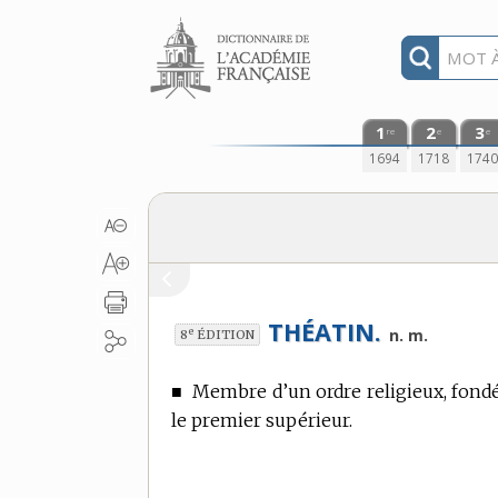
Aller au contenu
1
2
3
re
e
e
1694
1718
174
THÉATIN.
e
n. m.
8
ÉDITION
■
Membre d’un ordre religieux, fondé
le premier supérieur.