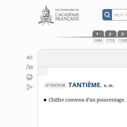
Aller au contenu
1
2
3
re
e
e
1694
1718
174
TANTIÈME.
e
n. m.
8
ÉDITION
■
Chiffre convenu d’un pourcentage.