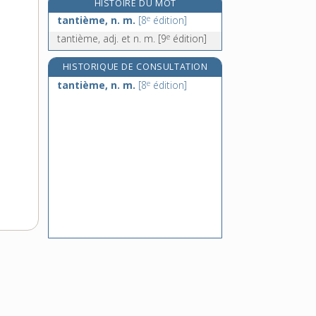
HISTOIRE DU MOT
tao, n. m.
e
tantième, n. m.
[8
édition]
taoïsme, n. m.
e
tantième, adj. et n. m.
[9
édition]
taoïste, adj.
taon, n. m.
HISTORIQUE DE CONSULTATION
e
tantième, n. m.
[8
édition]