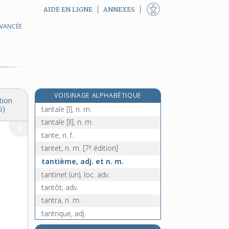
AIDE EN LIGNE
ANNEXES
AVANCÉE
tannin, n. m.
tannique, adj.
tannisage, n. m.
tanniser, v. tr.
tanrec, n. m.
VOISINAGE ALPHABÉTIQUE
tant, adv.
tion
tantale [I], n. m.
5)
tantale [II], n. m.
tante, n. f.
e
tantet, n. m.
[7
édition]
tantième, adj. et n. m.
tantinet (un), loc. adv.
tantôt, adv.
tantra, n. m.
tantrique, adj.
tantrisme, n. m.