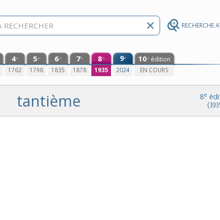
RECHERCHE 
4
5
6
7
8
9
10
e
édition
e
e
e
e
e
e
0
1762
1798
1835
1878
1935
2024
EN COURS
tantième
e
8
édi
(193