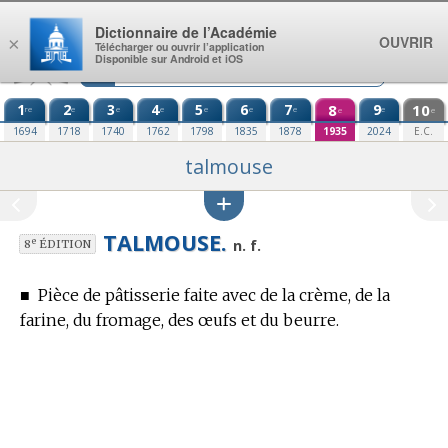
Aller au contenu
Dictionnaire de l’Académie
OUVRIR
×
Télécharger ou ouvrir l’application
Disponible sur Android et iOS
1
2
3
4
5
6
7
8
9
10
re
e
e
e
e
e
e
e
e
e
1694
1718
1740
1762
1798
1835
1878
1935
2024
E.C.
talmouse
TALMOUSE.
e
n. f.
8
ÉDITION
■
Pièce de pâtisserie faite avec de la crème, de la
farine, du fromage, des œufs et du beurre.