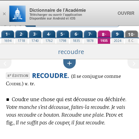
Aller au contenu
Dictionnaire de l’Académie
OUVRIR
×
Télécharger ou ouvrir l’application
Disponible sur Android et iOS
1
2
3
4
5
6
7
8
9
10
re
e
e
e
e
e
e
e
e
e
1694
1718
1740
1762
1798
1835
1878
1935
2024
E.C.
recoudre
RECOUDRE.
Conjugaison
e
(Il se conjugue comme
8
ÉDITION
:
Coudre.
v. tr.
)
■
Coudre une chose qui est décousue ou déchirée.
Votre manche s’est décousue, faites-la recoudre. Je vais
vous recoudre ce bouton. Recoudre une plaie.
Prov. et
fig.,
Il ne suffit pas de couper, il faut recoudre.