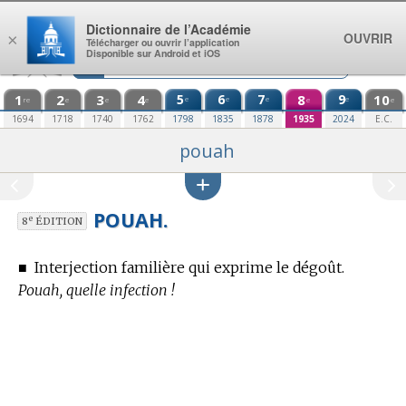
Aller au contenu
Dictionnaire de l’Académie
OUVRIR
×
Télécharger ou ouvrir l’application
Disponible sur Android et iOS
1
2
3
4
5
6
7
8
9
10
e
e
e
e
re
e
e
e
e
e
1694
1718
1740
1762
1798
1835
1878
1935
2024
E.C.
pouah
POUAH.
e
8
ÉDITION
■
Interjection familière qui exprime le dégoût.
Pouah, quelle infection !