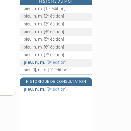
HISTOIRE DU MOT
piézoélectricité, n. f.
re
pieu, n. m.
[1
édition]
piézoélectrique, adj.
e
pieu, n. m.
[2
édition]
piézographe, n. m.
e
pieu, n. m.
[3
édition]
piézomètre, n. m.
e
pieu, n. m.
[4
édition]
e
pieu, n. m.
[5
édition]
e
pieu, n. m.
[6
édition]
e
pieu, n. m.
[7
édition]
e
pieu, n. m.
[8
édition]
e
pieu [I], n. m.
[9
édition]
HISTORIQUE DE CONSULTATION
e
pieu, n. m.
[8
édition]