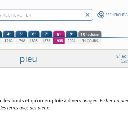
RECHERCHE 
4
5
6
7
8
9
10
e
e
e
e
e
édition
e
e
0
1762
1798
1835
1878
1935
2024
EN COURS
pieu
e
8
édi
(193
n des bouts et qu’on emploie à divers usages.
Ficher un pie
 des terres avec des pieux.