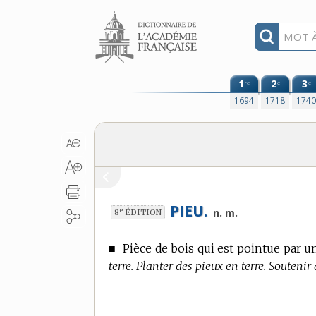
Aller au contenu
1
2
3
re
e
e
1694
1718
174
PIEU.
e
n. m.
8
ÉDITION
■
Pièce de bois qui est pointue par u
terre. Planter des pieux en terre. Soutenir