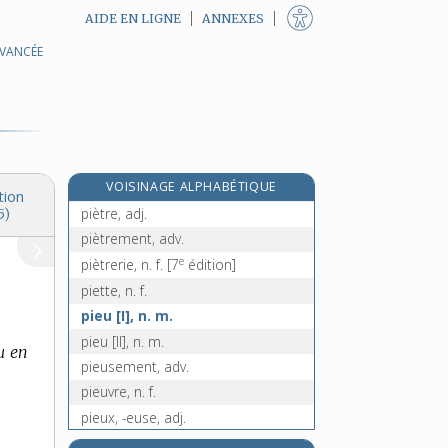
AIDE EN LIGNE
ANNEXES
AVANCÉE
piétinement, n. m.
piétiner, v. intr. et tr.
piétisme, n. m.
piétiste, adj.
piéton, -onne, n. et adj.
VOISINAGE ALPHABÉTIQUE
piétonnier, -ière, adj.
tion
piètre, adj.
5)
piètrement, adv.
e
piètrerie, n. f.
[7
édition]
piette, n. f.
pieu [I], n. m.
pieu [II], n. m.
u en
pieusement, adv.
pieuvre, n. f.
pieux, -euse, adj.
piézo-, préf.