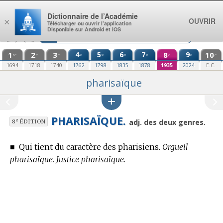
Aller au contenu
Dictionnaire de l’Académie
OUVRIR
×
Télécharger ou ouvrir l’application
Disponible sur Android et iOS
1
2
3
4
5
6
7
8
9
10
e
e
e
e
e
re
e
e
e
e
1694
1718
1740
1762
1798
1835
1878
1935
2024
E.C.
pharisaïque
PHARISAÏQUE.
e
adj. des deux genres.
8
ÉDITION
■
Qui tient du caractère des pharisiens.
Orgueil
pharisaïque. Justice pharisaïque.