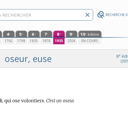
RECHERCHE 
4
5
6
7
8
9
10
édition
e
e
e
e
e
e
e
0
1762
1798
1835
1878
1935
2024
EN COURS
oseur, euse
e
8
édi
(193
di, qui ose volontiers.
C’est un oseur.