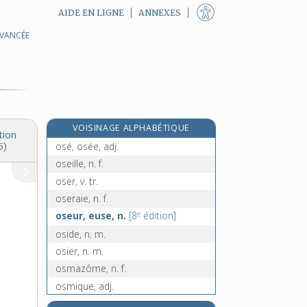
AIDE EN LIGNE
ANNEXES
AVANCÉE
oscillographe, n. m.
oscillomètre, n. m.
oscilloscope, n. m.
osculateur, -trice, adj.
osculation, n. f.
VOISINAGE ALPHABÉTIQUE
ose, n. m.
tion
osé, osée, adj.
5)
oseille, n. f.
oser, v. tr.
oseraie, n. f.
e
oseur, euse, n.
[8
édition]
oside, n. m.
osier, n. m.
osmazôme, n. f.
osmique, adj.
osmium, n. m.