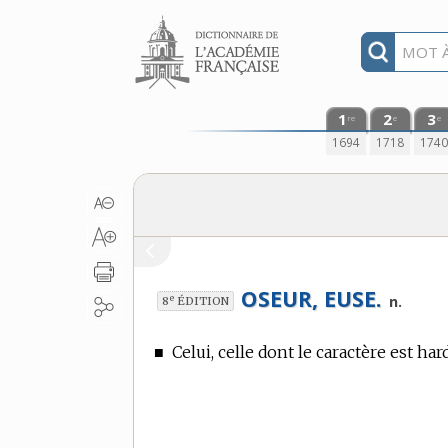
Aller au contenu
1
2
3
re
e
e
1694
1718
174
OSEUR, EUSE.
e
n.
8
ÉDITION
■
Celui, celle dont le caractère est har