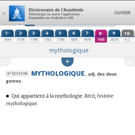
Aller au contenu
Dictionnaire de l’Académie
OUVRIR
×
Télécharger ou ouvrir l’application
Disponible sur Android et iOS
1
2
3
4
5
6
7
8
9
10
re
e
e
e
e
e
e
e
e
e
1694
1718
1740
1762
1798
1835
1878
1935
2024
E.C.
mythologique
MYTHOLOGIQUE.
e
adj. des deux
8
ÉDITION
genres.
■
Qui appartient à la mythologie.
Récit, histoire
mythologique.