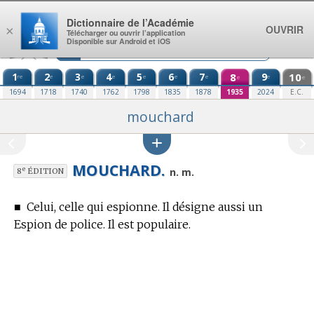
Aller au contenu
Dictionnaire de l’Académie
OUVRIR
×
Télécharger ou ouvrir l’application
Disponible sur Android et iOS
1
2
3
4
5
6
7
8
9
10
re
e
e
e
e
e
e
e
e
e
1694
1718
1740
1762
1798
1835
1878
1935
2024
E.C.
mouchard
MOUCHARD.
e
n. m.
8
ÉDITION
■
Celui, celle qui espionne. Il désigne aussi un
Espion de police. Il est populaire.