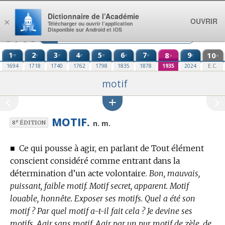
Aller au contenu
Dictionnaire de l’Académie
OUVRIR
×
Télécharger ou ouvrir l’application
Disponible sur Android et iOS
1
2
3
4
5
6
7
8
9
10
re
e
e
e
e
e
e
e
e
e
1694
1718
1740
1762
1798
1835
1878
1935
2024
E.C.
motif
MOTIF.
e
n. m.
8
ÉDITION
■
Ce qui pousse à agir, en parlant de Tout élément
conscient considéré comme entrant dans la
détermination d’un acte volontaire.
Bon, mauvais,
puissant, faible motif. Motif secret, apparent. Motif
louable, honnête. Exposer ses motifs. Quel a été son
motif ? Par quel motif a-t-il fait cela ? Je devine ses
motifs. Agir sans motif. Agir par un pur motif de zèle, de