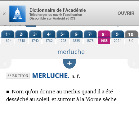
Aller au contenu
Dictionnaire de l’Académie
OUVRIR
×
Télécharger ou ouvrir l’application
Disponible sur Android et iOS
1
2
3
4
5
6
7
8
9
10
re
e
e
e
e
e
e
e
e
e
1694
1718
1740
1762
1798
1835
1878
1935
2024
E.C.
merluche
MERLUCHE.
e
n. f.
8
ÉDITION
■
Nom qu’on donne au merlus quand il a été
desséché au soleil, et surtout à la Morue sèche.