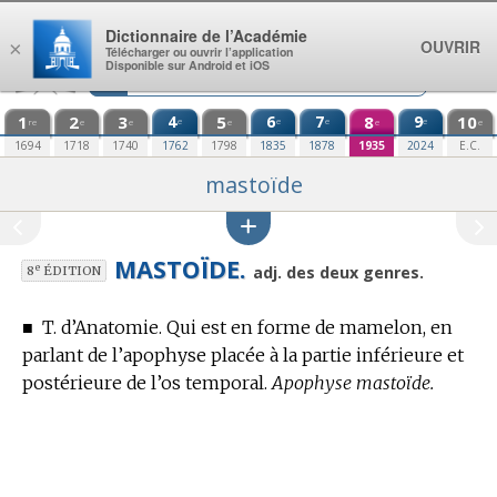
Aller au contenu
Dictionnaire de l’Académie
OUVRIR
×
Télécharger ou ouvrir l’application
Disponible sur Android et iOS
1
2
3
4
5
6
7
8
9
10
e
e
e
e
re
e
e
e
e
e
1694
1718
1740
1762
1798
1835
1878
1935
2024
E.C.
mastoïde
MASTOÏDE.
e
adj. des deux genres.
8
ÉDITION
■
T. d’Anatomie.
Qui est en forme de mamelon, en
parlant de l’apophyse placée à la partie inférieure et
postérieure de l’os temporal.
Apophyse mastoïde.