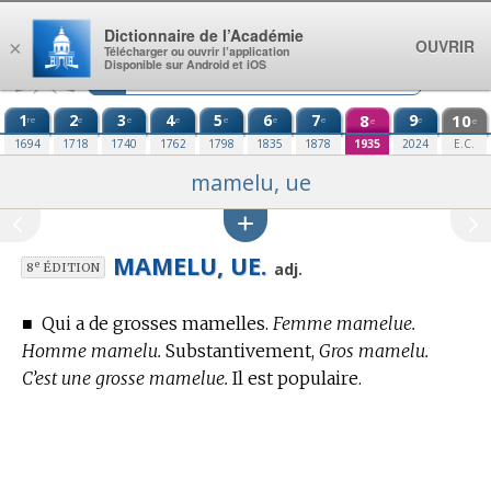
Aller au contenu
Dictionnaire de l’Académie
OUVRIR
×
Télécharger ou ouvrir l’application
Disponible sur Android et iOS
1
2
3
4
5
6
7
8
9
10
re
e
e
e
e
e
e
e
e
e
1694
1718
1740
1762
1798
1835
1878
1935
2024
E.C.
mamelu, ue
MAMELU, UE.
e
adj.
8
ÉDITION
■
Qui a de grosses mamelles.
Femme mamelue.
Homme mamelu.
Substantivement,
Gros mamelu.
C’est une grosse mamelue.
Il est populaire.