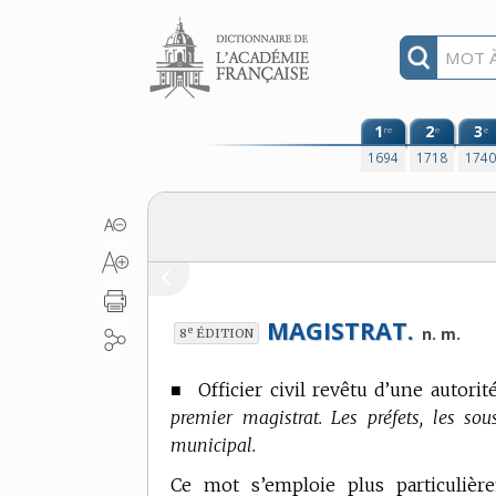
Aller au contenu
1
2
3
re
e
e
1694
1718
174
MAGISTRAT.
e
n. m.
8
ÉDITION
■
Officier civil revêtu d’une autorit
premier magistrat. Les préfets, les so
municipal.
Ce mot s’emploie plus particulièr