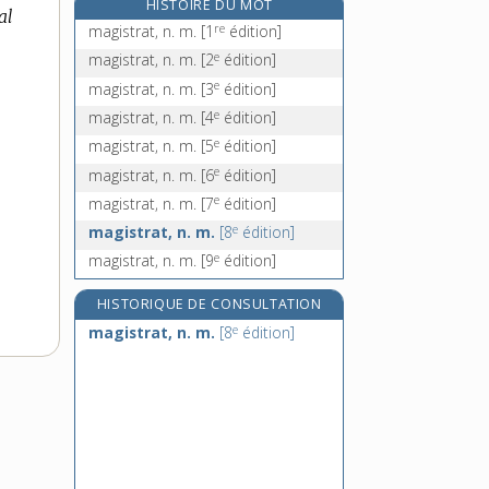
HISTOIRE DU MOT
al
magnanarelle, n. f.
re
magistrat, n. m.
[1
édition]
magnanerie, n. f.
e
magistrat, n. m.
[2
édition]
magnanier, -ière, n.
e
magistrat, n. m.
[3
édition]
magnanime, adj.
e
magistrat, n. m.
[4
édition]
e
magistrat, n. m.
[5
édition]
e
magistrat, n. m.
[6
édition]
e
magistrat, n. m.
[7
édition]
e
magistrat, n. m.
[8
édition]
e
magistrat, n. m.
[9
édition]
HISTORIQUE DE CONSULTATION
e
magistrat, n. m.
[8
édition]