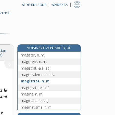
AIDE EN LIGNE
ANNEXES
AVANCÉE
maghrébin, -ine, adj. et n.
magicien, -ienne, n.
magie, n. f.
magique, adj.
magiquement, adv.
e
VOISINAGE ALPHABÉTIQUE
magisme, n. m.
[7
édition]
tion
magister, n. m.
5)
magistère, n. m.
magistral, -ale, adj.
magistralement, adv.
magistrat, n. m.
magistrature, n. f.
t le
magma, n. m.
trat
magmatique, adj.
magmatisme, n. m.
re
magnan, n. m.