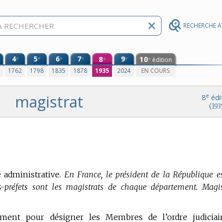
RECHERCHE 
4
5
6
7
8
9
10
e
e
e
e
e
édition
e
e
0
1762
1798
1835
1878
1935
2024
EN COURS
magistrat
e
8
édi
(193
é administrative.
En France, le président de la République es
us-préfets sont les magistrats de chaque département. Magis
ement pour désigner les Membres de l’ordre judiciai